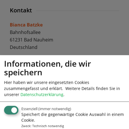
Kontakt
Bianca Batzke
Bahnhofsallee
61231 Bad Nauheim
Deutschland
Informationen, die wir
Telefon: 015123511276
Kontakt
speichern
Hier haben wir unsere eingesetzten Cookies
zusammengefasst und erklärt.
Weitere Details finden Sie in
unserer
Datenschutzerklärung
.
Essenziell
(immer notwendig)
Speichert die gegenwärtige Cookie Auswahl in einem
Cookie.
Zweck
:
Technisch notwendig