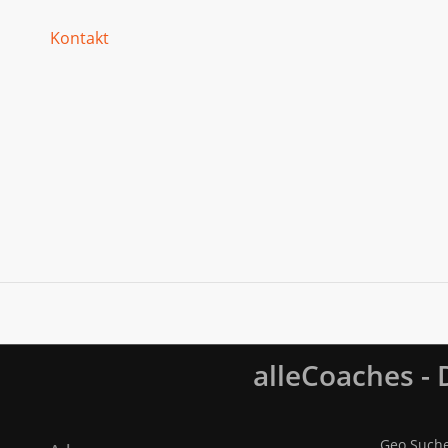
Kontakt
alleCoaches -
Geo Such