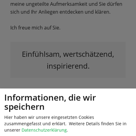
meine ungeteilte Aufmerksamkeit und Sie dürfen
sich und Ihr Anliegen entdecken und klären.
Ich freue mich auf Sie.
Einfühlsam, wertschätzend,
inspirierend.
Informationen, die wir
Methoden
speichern
Gespräch, Aufstellungsarbeit, Hypnose/Trance,
Inneres Team, Positive Psychologie
Hier haben wir unsere eingesetzten Cookies
zusammengefasst und erklärt.
Weitere Details finden Sie in
unserer
Datenschutzerklärung
.