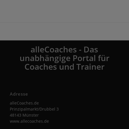
alleCoaches - Das
unabhängige Portal für
Coaches und Trainer
Adresse
alleCoaches.de
Prinzipalmarkt/Drubbel 3
48143 Münster
www.allecoaches.de