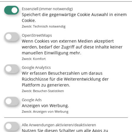
Medien
Essenziell
(immer notwendig)
Speichert die gegenwärtige Cookie Auswahl in einem
Videos
Cookie.
Zweck
:
Technisch notwendig
OpenStreetMaps
Wenn Cookies von externen Medien akzeptiert
werden, bedarf der Zugriff auf diese Inhalte keiner
Kontakt
manuellen Einwilligung mehr.
Zweck
:
Komfort
Steffi Knöpfel
Google Analytics
Heinheimer Str. 29-31
Wir erfassen Besucherzahlen um daraus
64289 Darmstadt
Rückschlüsse für die Weiterentwicklung der
Plattform zu generieren.
Deutschland
Zweck
:
Besucher-Statistiken
Google Ads
Mobil: 01733057812
Anzeigen von Werbung.
http://www.knoepfel-coaching.de
Zweck
:
Anzeigen von Werbung
Kontakt
Alle Anwendungen aktivieren/deaktivieren
Nutzen Sie diesen Schalter um alle Apps zu