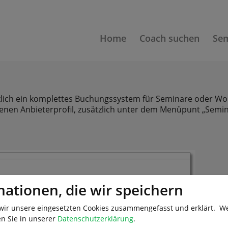
Home
Coach suchen
Sem
zlich ein komplettes Buchungssystem für Seminare oder Wo
enen Anbieterprofil, zusätzlich unter dem Menüpunt „Semin
mationen, die wir speichern
wir unsere eingesetzten Cookies zusammengefasst und erklärt.
We
en Sie in unserer
Datenschutzerklärung
.