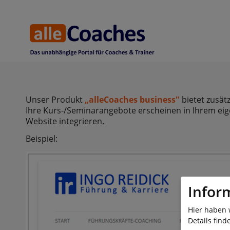
Unser Produkt
„alleCoaches business"
bietet zusät
Ihre Kurs-/Seminarangebote erscheinen in Ihrem eig
Website integrieren.
Beispiel:
Infor
Hier haben 
Details find