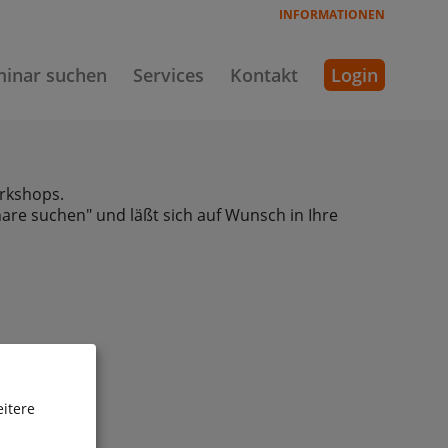
INFORMATIONEN
inar suchen
Services
Kontakt
Login
rkshops.
are suchen" und läßt sich auf Wunsch in Ihre
itere