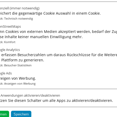
enziell
(immer notwendig)
ichert die gegenwärtige Cookie Auswahl in einem Cookie.
ck
:
Technisch notwendig
nStreetMaps
n Cookies von externen Medien akzeptiert werden, bedarf der Zug
se Inhalte keiner manuellen Einwilligung mehr.
ck
:
Komfort
gle Analytics
 erfassen Besucherzahlen um daraus Rückschlüsse für die Weiter
 Plattform zu generieren.
ck
:
Besucher-Statistiken
gle Ads
zeigen von Werbung.
ck
:
Anzeigen von Werbung
 auf einer alleCoaches business Nutzer Website. Die Integ
e Anwendungen aktivieren/deaktivieren
rbei unterstützen wir Sie gerne.
zen Sie diesen Schalter um alle Apps zu aktivieren/deaktivieren.
mmen
Speichern