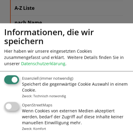
A-Z Liste
nach Name
Informationen, die wir
speichern
Hier haben wir unsere eingesetzten Cookies
alleCoaches - Das
zusammengefasst und erklärt.
Weitere Details finden Sie in
unabhängige Portal für
unserer
Datenschutzerklärung
.
Coaches und Trainer
Essenziell
(immer notwendig)
Speichert die gegenwärtige Cookie Auswahl in einem
Cookie.
Zweck
:
Technisch notwendig
Adresse
OpenStreetMaps
Wenn Cookies von externen Medien akzeptiert
alleCoaches.de
werden, bedarf der Zugriff auf diese Inhalte keiner
Prinzipalmarkt/Drubbel 3
manuellen Einwilligung mehr.
48143 Münster
Zweck
:
Komfort
www.allecoaches.de