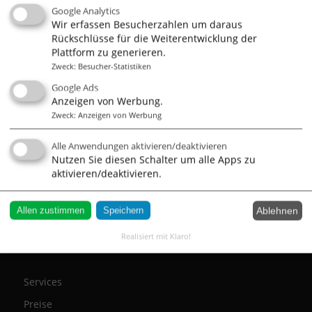
Google Analytics
T: 0251 2841 169
Wir erfassen Besucherzahlen um daraus
F: 0251 2803 845
Rückschlüsse für die Weiterentwicklung der
Plattform zu generieren.
Zweck
:
Besucher-Statistiken
Google Ads
Anzeigen von Werbung.
Geo Suche
Zweck
:
Anzeigen von Werbung
nach Thema
Alle Anwendungen aktivieren/deaktivieren
nach Ort
Nutzen Sie diesen Schalter um alle Apps zu
aktivieren/deaktivieren.
A-Z Liste
nach Name
Ablehnen
Allen zustimmen
Speichern
Realisiert mit Klaro!
Services
Preise