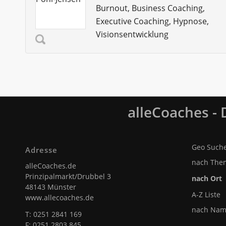
Burnout, Business Coaching,
Executive Coaching, Hypnose,
Visionsentwicklung
alleCoaches -
Geo Such
Adresse
nach The
alleCoaches.de
Prinzipalmarkt/Drubbel 3
nach Ort
48143 Münster
A-Z Liste
www.allecoaches.de
nach Na
T: 0251 2841 169
F: 0251 2803 845