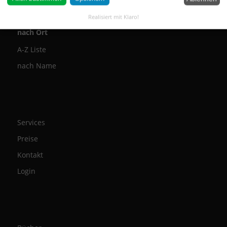
nach Thema
Realisiert mit Klaro!
nach Ort
A-Z Liste
nach Name
Services
Preise
Kontakt
Login