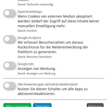
alleCoaches - Das
Zweck
:
Technisch notwendig
unabhängige Portal für
OpenStreetMaps
Wenn Cookies von externen Medien akzeptiert
Coaches und Trainer
werden, bedarf der Zugriff auf diese Inhalte keiner
manuellen Einwilligung mehr.
Zweck
:
Komfort
Google Analytics
Wir erfassen Besucherzahlen um daraus
Adresse
Rückschlüsse für die Weiterentwicklung der
alleCoaches.de
Plattform zu generieren.
Prinzipalmarkt/Drubbel 3
Zweck
:
Besucher-Statistiken
48143 Münster
Google Ads
www.allecoaches.de
Anzeigen von Werbung.
T: 0251 2841 169
Zweck
:
Anzeigen von Werbung
F: 0251 2803 845
Alle Anwendungen aktivieren/deaktivieren
Nutzen Sie diesen Schalter um alle Apps zu
aktivieren/deaktivieren.
Geo Suche
Ablehnen
Allen zustimmen
Speichern