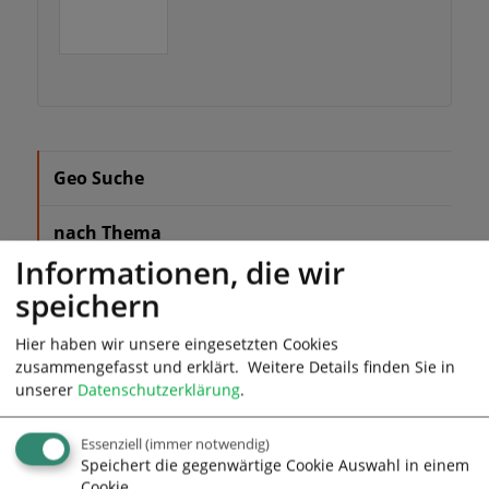
Geo Suche
nach Thema
Informationen, die wir
nach Ort
speichern
A-Z Liste
Hier haben wir unsere eingesetzten Cookies
zusammengefasst und erklärt.
Weitere Details finden Sie in
unserer
Datenschutzerklärung
.
nach Name
Essenziell
(immer notwendig)
Speichert die gegenwärtige Cookie Auswahl in einem
Cookie.