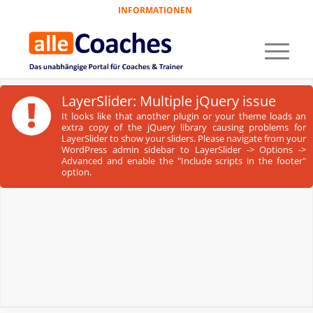
INFORMATIONEN
!
LayerSlider: Multiple jQuery issue
It looks like that another plugin or your theme loads an
extra copy of the jQuery library causing problems for
LayerSlider to show your sliders. Please navigate from your
WordPress admin sidebar to LayerSlider -> Options ->
Advanced and enable the "Include scripts in the footer"
option.