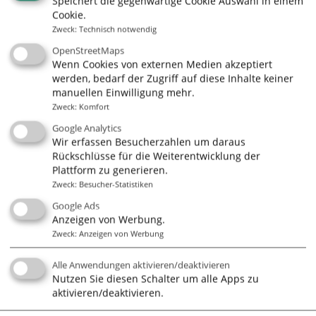
Speichert die gegenwärtige Cookie Auswahl in einem
Cookie.
Zweck
:
Technisch notwendig
alleCoaches - Das
OpenStreetMaps
Wenn Cookies von externen Medien akzeptiert
unabhängige Portal für
werden, bedarf der Zugriff auf diese Inhalte keiner
Coaches und Trainer
manuellen Einwilligung mehr.
Zweck
:
Komfort
Google Analytics
Wir erfassen Besucherzahlen um daraus
Rückschlüsse für die Weiterentwicklung der
Adresse
Plattform zu generieren.
alleCoaches.de
Zweck
:
Besucher-Statistiken
Prinzipalmarkt/Drubbel 3
Google Ads
48143 Münster
Anzeigen von Werbung.
www.allecoaches.de
Zweck
:
Anzeigen von Werbung
T: 0251 2841 169
F: 0251 2803 845
Alle Anwendungen aktivieren/deaktivieren
Nutzen Sie diesen Schalter um alle Apps zu
aktivieren/deaktivieren.