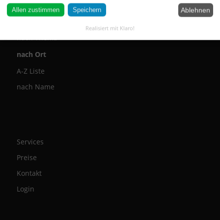
Ablehnen
Allen zustimmen
Speichern
Geo Suche
Realisiert mit Klaro!
nach Thema
nach Ort
A-Z Liste
nach Name
Services
Preise
Kontakt
Login