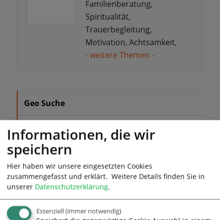
Familienberatung,
Spiritualität,
Trauerbegleitung,
Motivation, Achtsamkeit,
- weitere Themen -
Geo Suche
nach Thema
Informationen, die wir
speichern
nach Ort
Hier haben wir unsere eingesetzten Cookies
A-Z Liste
zusammengefasst und erklärt.
Weitere Details finden Sie in
unserer
Datenschutzerklärung
.
nach Name
Essenziell
(immer notwendig)