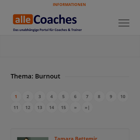
INFORMATIONEN
Thema: Burnout
1
2
3
4
5
6
7
8
9
10
11
12
13
14
15
»
»|
Tamara Bettemir