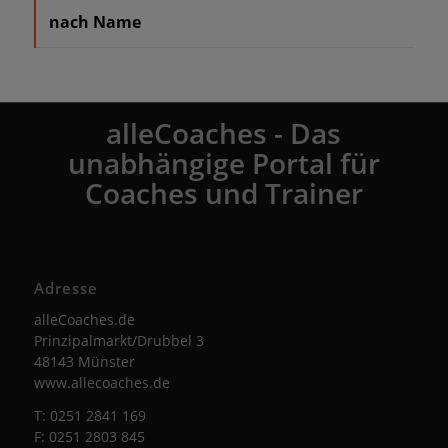
nach Name
alleCoaches - Das
unabhängige Portal für
Coaches und Trainer
Adresse
alleCoaches.de
Prinzipalmarkt/Drubbel 3
48143 Münster
www.allecoaches.de
T: 0251 2841 169
F: 0251 2803 845