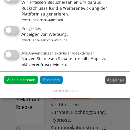
Wir erfassen Besucherzahlen um daraus
Rückschlüsse für die Weiterentwicklung der
Plattform zu generieren.
Zweck
:
Besucher-Statistiken
Mareike Thoben
Google Ads
Hamburg
Anzeigen von Werbung.
Zweck
:
Anzeigen von Werbung
Motivation,
Leitbildentwicklung,
Alle Anwendungen aktivieren/deaktivieren
Achtsamkeit, Business
Nutzen Sie diesen Schalter um alle Apps zu
Coaching, Burnout,
aktivieren/deaktivieren.
- weitere Themen -
Ablehnen
Allen zustimmen
Speichern
Realisiert mit Klaro!
Hartmut Roebke
Kirchhundem
Burnout, Hochbegabung,
Hypnose,
Kommunikationstraining,