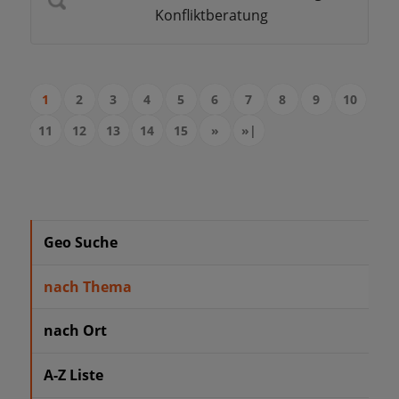
Konfliktberatung
1
2
3
4
5
6
7
8
9
10
11
12
13
14
15
»
»|
Geo Suche
nach Thema
nach Ort
A-Z Liste