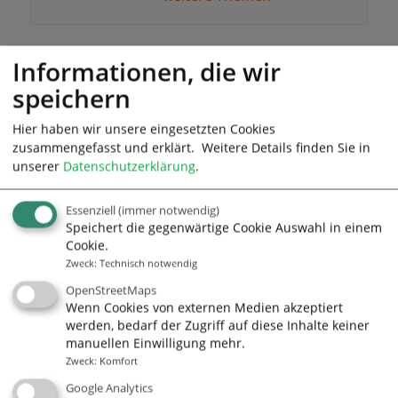
Informationen, die wir
Christoph Sanders
speichern
Visionsentwicklung,
Hier haben wir unsere eingesetzten Cookies
Teamcoaching, Achtsamkeit,
zusammengefasst und erklärt.
Weitere Details finden Sie in
Burnout, Interkulturelles
unserer
Datenschutzerklärung
.
Training,
- weitere Themen -
Essenziell
(immer notwendig)
Speichert die gegenwärtige Cookie Auswahl in einem
Cookie.
Zweck
:
Technisch notwendig
Gregor Schäfer
OpenStreetMaps
Bad Hersfeld
Wenn Cookies von externen Medien akzeptiert
Familienberatung, The Work
werden, bedarf der Zugriff auf diese Inhalte keiner
manuellen Einwilligung mehr.
nach Byron Katie, Burnout,
Zweck
:
Komfort
Fitness, Mediation,
Google Analytics
- weitere Themen -