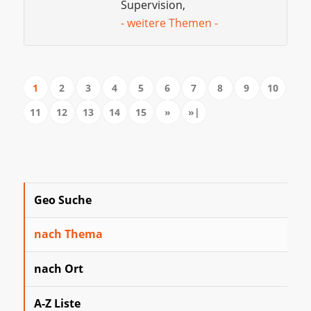
Supervision,
- weitere Themen -
1
2
3
4
5
6
7
8
9
10
11
12
13
14
15
»
»|
Geo Suche
nach Thema
nach Ort
A-Z Liste