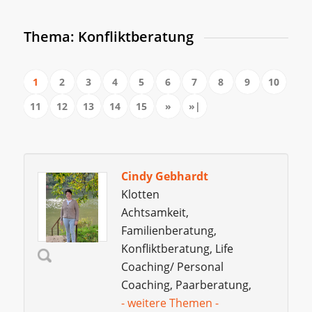
Thema: Konfliktberatung
1
2
3
4
5
6
7
8
9
10
11
12
13
14
15
»
»|
Cindy Gebhardt
Klotten
Achtsamkeit,
Familienberatung,
Konfliktberatung, Life
Coaching/ Personal
Coaching, Paarberatung,
- weitere Themen -