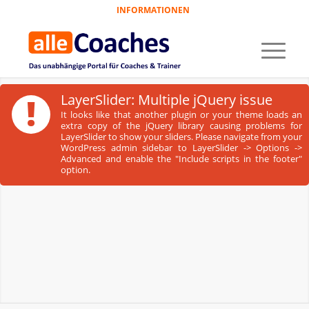
INFORMATIONEN
!
LayerSlider: Multiple jQuery issue
It looks like that another plugin or your theme loads an
extra copy of the jQuery library causing problems for
LayerSlider to show your sliders. Please navigate from your
WordPress admin sidebar to LayerSlider -> Options ->
Advanced and enable the "Include scripts in the footer"
option.