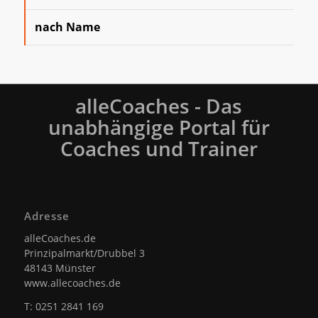
nach Name
alleCoaches - Das
unabhängige Portal für
Coaches und Trainer
Adresse
alleCoaches.de
Prinzipalmarkt/Drubbel 3
48143 Münster
www.allecoaches.de
T: 0251 2841 169